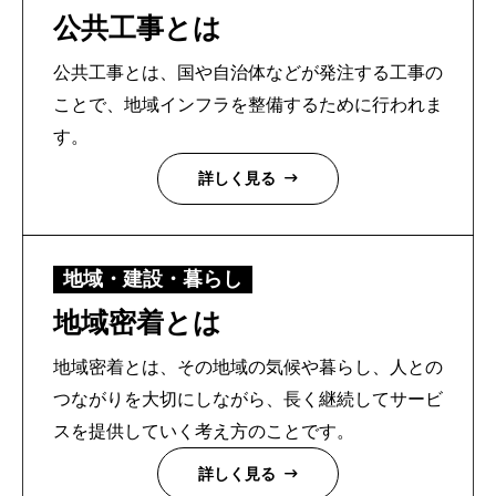
公共工事とは
トップページ
公共工事とは、国や自治体などが発注する工事の
ことで、地域インフラを整備するために行われま
建設
す。
住宅
詳しく見る
注文住宅
リフォーム
地域・建設・暮らし
不動産
地域密着とは
環境事業
地域密着とは、その地域の気候や暮らし、人との
つながりを大切にしながら、長く継続してサービ
コワーキングスペース
スを提供していく考え方のことです。
施工事例
詳しく見る