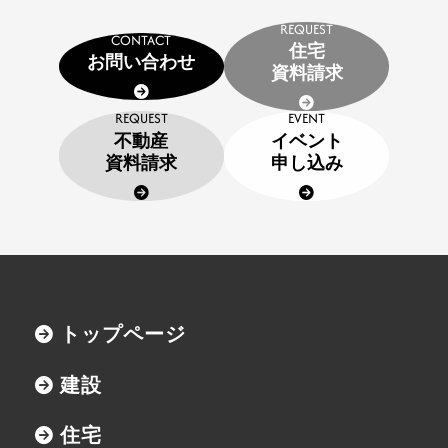
不動産資料請求
REQUEST
CONTACT
住宅
イベント申し込み
お問い合わせ
資料請求
お知らせ
REQUEST
EVENT
不動産
イベント
用語集
資料請求
申し込み
協力業者の皆様へ
トップページ
本社
〒947-0051
建設
新潟県小千谷市三仏生2533番地
TEL:0258-82-0535
FAX:0258-82-5212
住宅