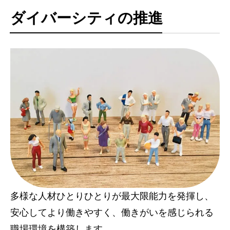
ダイバーシティの推進
トップページ
建設
住宅
注文住宅
リフォーム
不動産
環境事業
多様な人材ひとりひとりが最大限能力を発揮し、
コワーキングスペース
安心してより働きやすく、働きがいを感じられる
施工事例
職場環境を構築します。