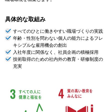
建設施工事例
住宅施工事例
具体的な取組み
環境事業施工事例
すべてのひとに働きやすい職場づくりの実践
会社案内
年齢・性別を問わない個人の能力によるフレ
会社概要
キシブルな雇用機会の創出
入社年度に関係なく、社員企画の積極採用
CSR
技術取得のための社内外の教育・研修制度の
SDGs
充実
採用情報
インターンシップのご案内
お問い合わせ
住宅資料請求