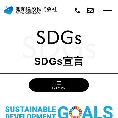
SDGs
SDGs
SDGs宣言