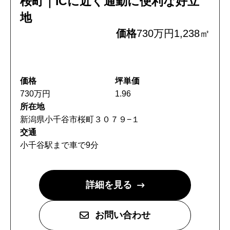
桜町｜ICに近く通勤に便利な好立
お問い合わせ
地
住宅資料請求
価格
730万円
1,238㎡
不動産資料請求
価格
坪単価
イベント申し込み
730万円
1.96
所在地
お知らせ
新潟県小千谷市桜町３０７９−１
交通
用語集
小千谷駅まで車で9分
協力業者の皆様へ
詳細を見る
お問い合わせ
本社