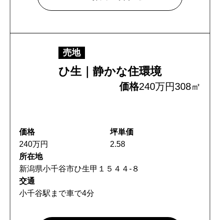
売地
ひ生｜静かな住環境
価格
240万円
308㎡
価格
坪単価
240万円
2.58
所在地
新潟県小千谷市ひ生甲１５４４-８
交通
小千谷駅まで車で4分