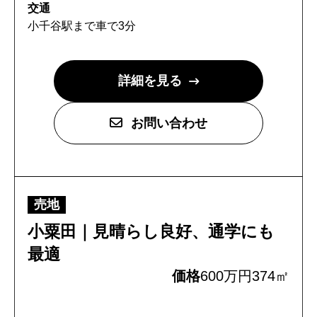
交通
小千谷駅まで車で3分
詳細を見る
トップページ
お問い合わせ
建設
住宅
売地
注文住宅
小粟田｜見晴らし良好、通学にも
リフォーム
最適
不動産
価格
600万円
374㎡
環境事業