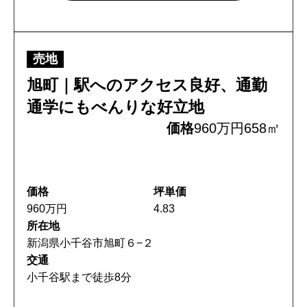
〒947-0051
新潟県小千谷市三仏生2533番地
売地
TEL:0258-82-0535
FAX:0258-82-5212
旭町｜駅へのアクセス良好、通勤
通学にもべんりな好立地
価格
960万円
658㎡
価格
坪単価
960万円
4.83
所在地
新潟県小千谷市旭町６−２
交通
小千谷駅まで徒歩8分