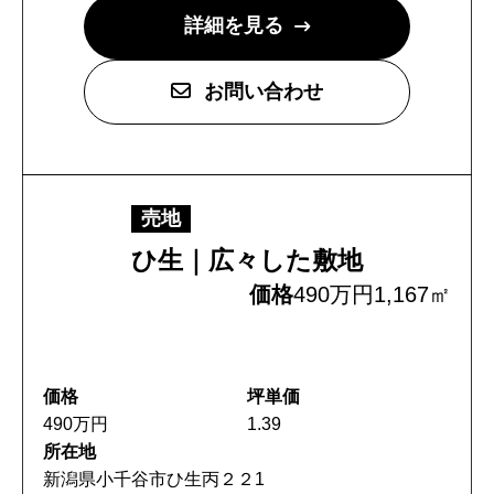
詳細を見る
お問い合わせ
売地
ひ生｜広々した敷地
価格
490万円
1,167㎡
価格
坪単価
490万円
1.39
所在地
新潟県小千谷市ひ生丙２２1