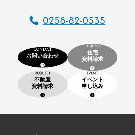
CSR
0258-82-0535
SDGs
採用情報
インターンシップのご案内
REQUEST
CONTACT
住宅
お問い合わせ
お問い合わせ
資料請求
住宅資料請求
REQUEST
EVENT
不動産
イベント
資料請求
申し込み
不動産資料請求
イベント申し込み
お知らせ
用語集