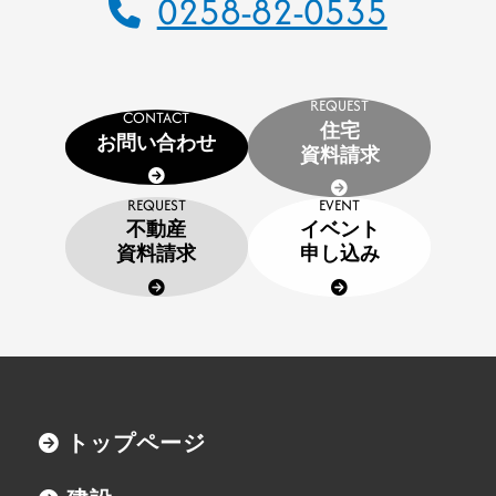
0258-82-0535
CSR
SDGs
採用情報
REQUEST
CONTACT
住宅
インターンシップのご案内
お問い合わせ
資料請求
お問い合わせ
REQUEST
EVENT
不動産
イベント
住宅資料請求
資料請求
申し込み
不動産資料請求
イベント申し込み
お知らせ
トップページ
用語集