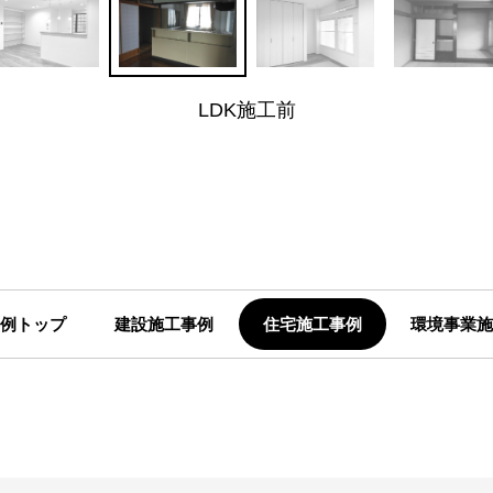
建設施工事例
建設
住宅施工事例
住宅
環境事業施工事
和室施工後
和室施工前
LDK施工後
LDK施工前
注文住宅
会社案内
リフォーム
会社概要
不動産
CSR
SDGs
環境事業
採用情報
コワーキングスペース
インターンシッ
例トップ
建設施工事例
住宅施工事例
環境事業