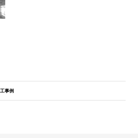
住宅資料請求
不動産資料請求
例
イベント申し込み
お知らせ
用語集
協力業者の皆様へ
プのご案内
施工事例