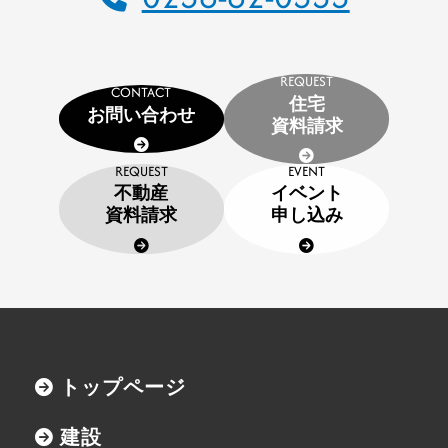
SDGs
採用情報
REQUEST
CONTACT
住宅
お問い合わせ
インターンシップのご案内
資料請求
お問い合わせ
REQUEST
EVENT
不動産
イベント
住宅資料請求
資料請求
申し込み
不動産資料請求
イベント申し込み
お知らせ
トップページ
用語集
建設