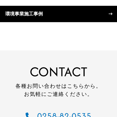
リフォーム
環境事業施工事例
不動産
環境事業
コワーキングスペース
施工事例
CONTACT
建設施工事例
住宅施工事例
各種お問い合わせはこちらから。
環境事業施工事例
お気軽にご連絡ください。
会社案内
会社概要
0258-82-0535
CSR