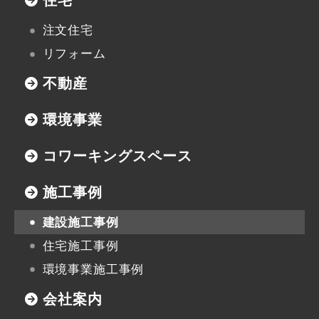
協力業者の皆様へ
住宅
注文住宅
リフォーム
不動産
本社
〒947-0051
環境事業
新潟県小千谷市三仏生2533番地
TEL:0258-82-0535
FAX:0258-82-5212
コワーキングスペース
施工事例
建設施工事例
住宅施工事例
環境事業施工事例
会社案内