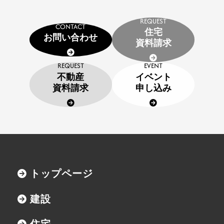
SDGs
REQUEST
採用情報
CONTACT
住宅
お問い合わせ
資料請求
インターンシップのご案内
REQUEST
EVENT
お問い合わせ
不動産
イベント
資料請求
申し込み
住宅資料請求
不動産資料請求
イベント申し込み
お知らせ
トップページ
用語集
建設