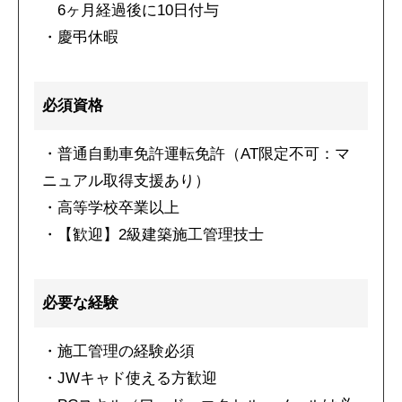
6ヶ月経過後に10日付与
・慶弔休暇
必須資格
・普通自動車免許運転免許（AT限定不可：マ
ニュアル取得支援あり）
・高等学校卒業以上
・【歓迎】2級建築施工管理技士
トップページ
必要な経験
建設
・施工管理の経験必須
・JWキャド使える方歓迎
住宅