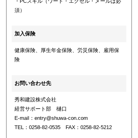
・PCスキル（ワード・エクセル・メールは必
注文住宅
須）
リフォーム
不動産
加入保険
環境事業
健康保険、厚生年金保険、労災保険、雇用保
険
コワーキングスペース
施工事例
お問い合わせ先
建設施工事例
秀和建設株式会社
住宅施工事例
経営サポート部 樋口
環境事業施工事例
E-mail：entry@shuwa-con.com
会社案内
TEL：0258-82-0535 FAX：0258-82-5212
会社概要