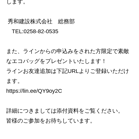
住宅
します。
注文住宅
秀和建設株式会社 総務部
リフォーム
TEL:0258-82-0535
不動産
また、ラインからの申込みをされた方限定で素敵
環境事業
なエコバッグをプレゼントいたします！
コワーキングスペース
ラインお友達追加は下記URLよりご登録いただけ
ます。
施工事例
https://lin.ee/QY9oy2C
建設施工事例
住宅施工事例
詳細につきましては添付資料をご覧ください。
環境事業施工事例
皆様のご参加をお待ちしています。
会社案内