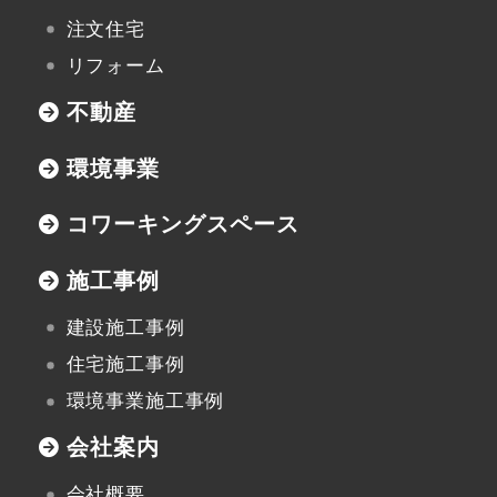
不動産資料請求
注文住宅
イベント申し込み
リフォーム
不動産
お知らせ
環境事業
用語集
コワーキングスペース
協力業者の皆様へ
施工事例
建設施工事例
住宅施工事例
本社
環境事業施工事例
〒947-0051
新潟県小千谷市三仏生2533番地
会社案内
TEL:0258-82-0535
FAX:0258-82-5212
会社概要