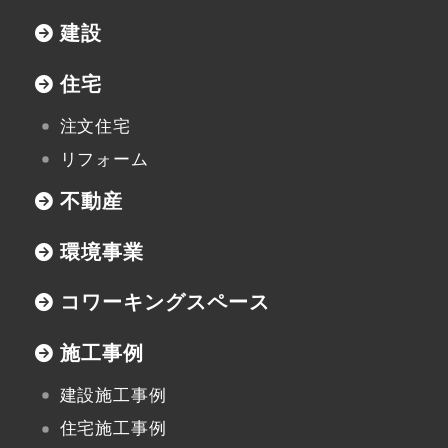
住宅資料請求
建設
不動産資料請求
住宅
イベント申し込み
注文住宅
お知らせ
リフォーム
不動産
用語集
環境事業
協力業者の皆様へ
コワーキングスペース
施工事例
本社
建設施工事例
〒947-0051
住宅施工事例