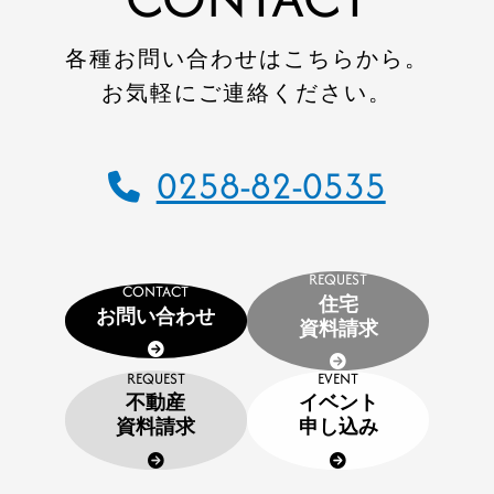
会社案内
会社概要
各種お問い合わせはこちらから。
お気軽にご連絡ください。
CSR
SDGs
0258-82-0535
採用情報
インターンシップのご案内
お問い合わせ
REQUEST
CONTACT
住宅
お問い合わせ
住宅資料請求
資料請求
REQUEST
EVENT
不動産資料請求
不動産
イベント
資料請求
申し込み
イベント申し込み
お知らせ