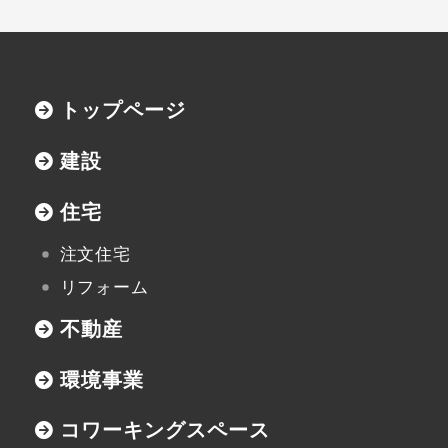
用語集
協力業者の皆様へ
トップページ
建設
住宅
本社
注文住宅
〒947-0051
リフォーム
新潟県小千谷市三仏生2533番地
TEL:0258-82-0535
FAX:0258-82-5212
不動産
環境事業
コワーキングスペース