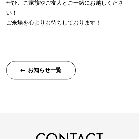
ぜひ、ご家族やご友人とご一緒にお越しくださ
住宅
い！
ご来場を心よりお待ちしております！
注文住宅
リフォーム
不動産
環境事業
お知らせ一覧
コワーキングスペース
施工事例
建設施工事例
住宅施工事例
環境事業施工事例
CONTACT