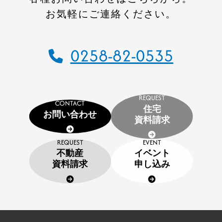
コワーキングスペース
お気軽にご連絡ください。
施工事例
建設施工事例
0258-82-0535
住宅施工事例
環境事業施工事例
REQUEST
会社案内
CONTACT
住宅
お問い合わせ
資料請求
会社概要
CSR
REQUEST
EVENT
不動産
イベント
SDGs
資料請求
申し込み
採用情報
インターンシップのご案内
お問い合わせ