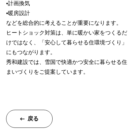
•計画換気
トップページ
•暖房設計
建設
などを総合的に考えることが重要になります。
ヒートショック対策は、単に暖かい家をつくるだ
住宅
けではなく、「安心して暮らせる住環境づくり」
注文住宅
にもつながります。
リフォーム
秀和建設では、雪国で快適かつ安全に暮らせる住
不動産
まいづくりをご提案しています。
環境事業
コワーキングスペース
施工事例
戻る
建設施工事例