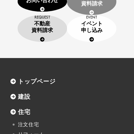
お問い合わせ
資料請求
イベント申し込み
REQUEST
EVENT
お知らせ
不動産
イベント
資料請求
申し込み
用語集
協力業者の皆様へ
トップページ
本社
建設
〒947-0051
住宅
新潟県小千谷市三仏生2533番地
TEL:0258-82-0535
FAX:0258-82-5212
注文住宅