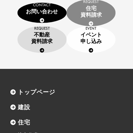
REQUEST
CONTACT
住宅
お問い合わせ
イベント申し込み
資料請求
REQUEST
EVENT
お知らせ
不動産
イベント
資料請求
申し込み
用語集
協力業者の皆様へ
トップページ
本社
建設
〒947-0051
新潟県小千谷市三仏生2533番地
住宅
TEL:0258-82-0535
FAX:0258-82-5212