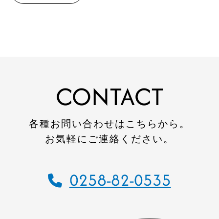
建設施工事例
住宅施工事例
環境事業施工事例
会社案内
会社概要
CONTACT
CSR
SDGs
各種お問い合わせはこちらから。
採用情報
お気軽にご連絡ください。
インターンシップのご案内
お問い合わせ
0258-82-0535
住宅資料請求
不動産資料請求