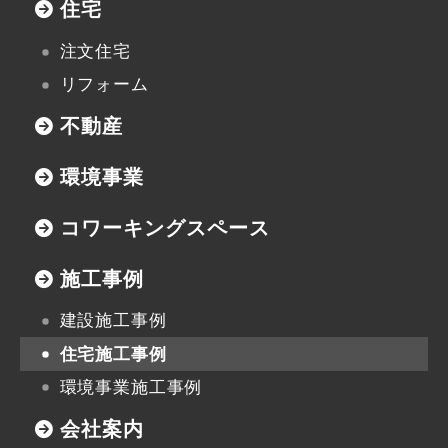
住宅
不動産資料請求
注文住宅
イベント申し込み
リフォーム
お知らせ
不動産
用語集
環境事業
コワーキングスペース
協力業者の皆様へ
施工事例
建設施工事例
本社
住宅施工事例
〒947-0051
環境事業施工事例
新潟県小千谷市三仏生2533番地
会社案内
TEL:0258-82-0535
FAX:0258-82-5212