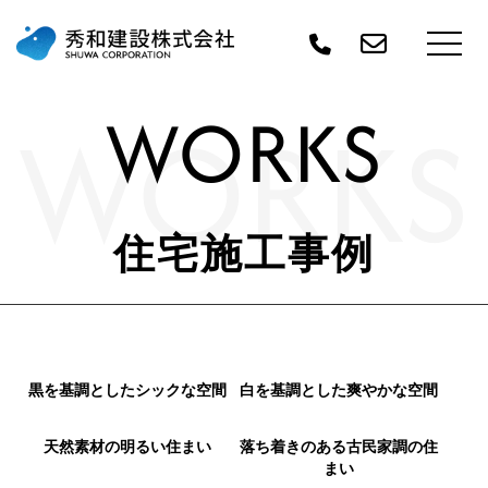
WORKS
WORKS
住宅施工事例
黒を基調としたシックな空間
白を基調とした爽やかな空間
天然素材の明るい住まい
落ち着きのある古民家調の住
まい