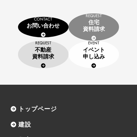
建設施工事例
REQUEST
住宅施工事例
CONTACT
住宅
お問い合わせ
環境事業施工事例
資料請求
会社案内
REQUEST
EVENT
不動産
イベント
会社概要
資料請求
申し込み
CSR
SDGs
採用情報
インターンシップのご案内
トップページ
お問い合わせ
建設
住宅資料請求