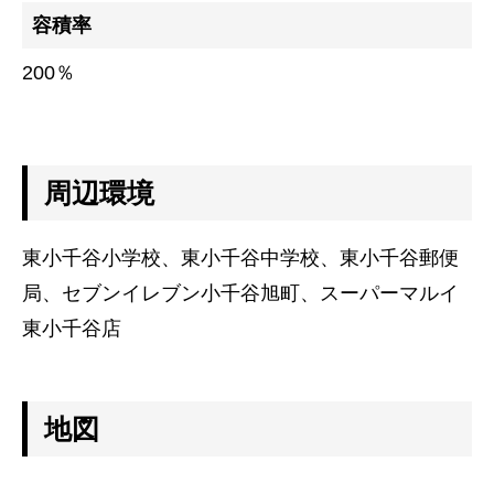
容積率
施工事例
200％
建設施工事例
住宅施工事例
環境事業施工事例
周辺環境
会社案内
会社概要
東小千谷小学校、東小千谷中学校、東小千谷郵便
CSR
局、セブンイレブン小千谷旭町、スーパーマルイ
SDGs
東小千谷店
採用情報
インターンシップのご案内
地図
お問い合わせ