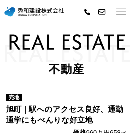
REAL ESTATE
REAL ESTATE
不動産
売地
旭町｜駅へのアクセス良好、通勤
通学にもべんりな好立地
価格
960万円
658㎡