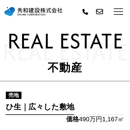
REAL ESTATE
REAL ESTATE
不動産
売地
ひ生｜広々した敷地
価格
490万円
1,167㎡