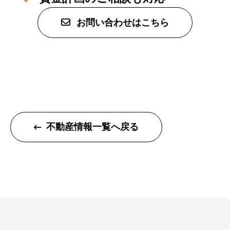
本社
お問い合わせはこちら
〒947-0051
新潟県小千谷市三仏生2533番地
TEL:0258-82-0535
FAX:0258-82-5212
不動産情報一覧へ戻る