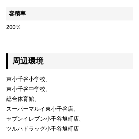
コワーキングスペース
容積率
200％
施工事例
建設施工事例
住宅施工事例
周辺環境
環境事業施工事例
会社案内
東小千谷小学校、
会社概要
東小千谷中学校、
CSR
総合体育館、
スーパーマルイ東小千谷店、
SDGs
セブンイレブン小千谷旭町店、
採用情報
ツルハドラッグ小千谷旭町店
インターンシップのご案内