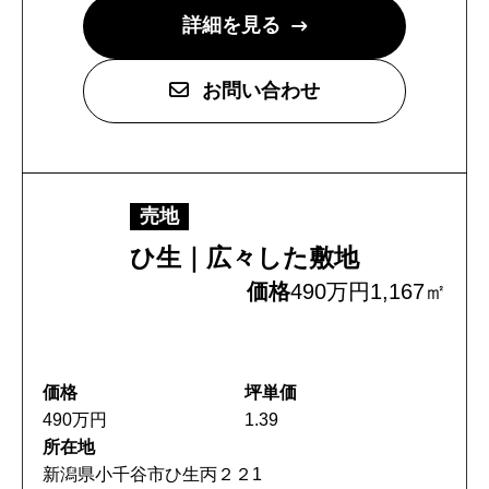
詳細を見る
お問い合わせ
売地
ひ生｜広々した敷地
価格
490万円
1,167㎡
価格
坪単価
490万円
1.39
所在地
新潟県小千谷市ひ生丙２２1