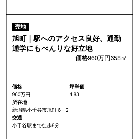
〒947-0051
新潟県小千谷市三仏生2533番地
売地
TEL:0258-82-0535
FAX:0258-82-5212
旭町｜駅へのアクセス良好、通勤
通学にもべんりな好立地
価格
960万円
658㎡
価格
坪単価
960万円
4.83
所在地
新潟県小千谷市旭町６−２
交通
小千谷駅まで徒歩8分