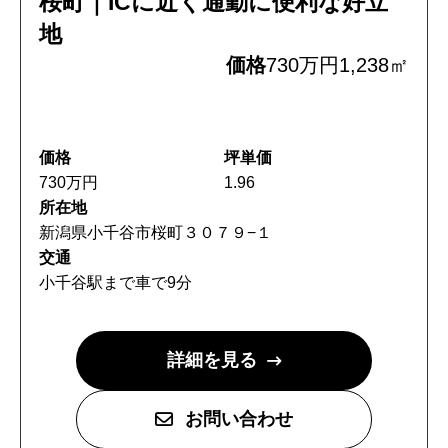
桜町｜ICに近く通勤に便利な好立
お問い合わせ
地
住宅資料請求
価格
730万円
1,238㎡
不動産資料請求
価格
坪単価
イベント申し込み
730万円
1.96
所在地
お知らせ
新潟県小千谷市桜町３０７９−１
交通
用語集
小千谷駅まで車で9分
協力業者の皆様へ
詳細を見る
お問い合わせ
本社