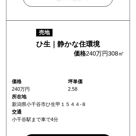
売地
ひ生｜静かな住環境
価格
240万円
308㎡
価格
坪単価
240万円
2.58
所在地
新潟県小千谷市ひ生甲１５４４-８
交通
小千谷駅まで車で4分