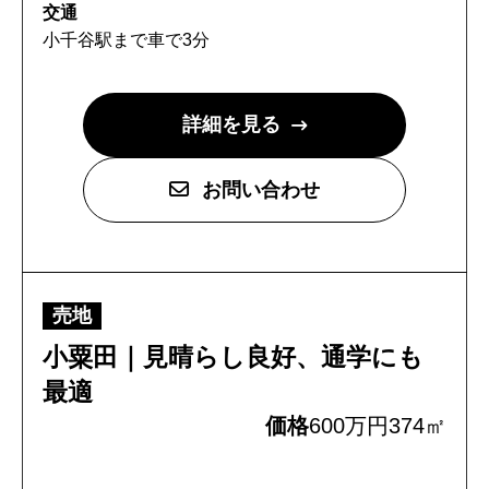
交通
小千谷駅まで車で3分
詳細を見る
トップページ
お問い合わせ
建設
住宅
売地
注文住宅
小粟田｜見晴らし良好、通学にも
リフォーム
最適
不動産
価格
600万円
374㎡
環境事業